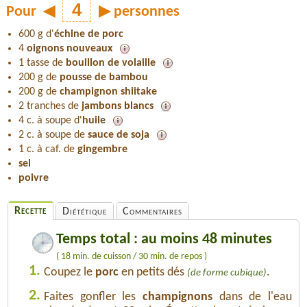
Pour
◀
▶
personnes
600 g d'
échine de porc
4
oignons nouveaux
1 tasse de
bouillon de volaille
200 g de
pousse de bambou
200 g de
champignon shiitake
2 tranches de
jambons blancs
4 c. à soupe d'
huile
2 c. à soupe de
sauce de soja
1 c. à caf. de
gingembre
sel
poivre
Recette
Diététique
Commentaires
Temps total : au moins 48 minutes
( 18 min. de cuisson / 30 min. de repos )
1.
Coupez le
porc
en petits dés
.
(de forme cubique)
2.
Faites gonfler les
champignons
dans de l'eau