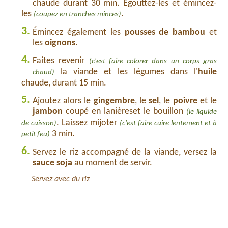
chaude durant 30 min. Égouttez-les et émincez-
les
.
(coupez en tranches minces)
3.
Émincez également les
pousses de bambou
et
les
oignons
.
4.
Faites revenir
(c'est faire colorer dans un corps gras
la viande et les légumes dans l'
huile
chaud)
chaude, durant 15 min.
5.
Ajoutez alors le
gingembre
, le
sel
, le
poivre
et le
jambon
coupé en lanièreset le bouillon
(le liquide
. Laissez mijoter
de cuisson)
(c'est faire cuire lentement et à
3 min.
petit feu)
6.
Servez le riz accompagné de la viande, versez la
sauce soja
au moment de servir.
Servez avec du riz