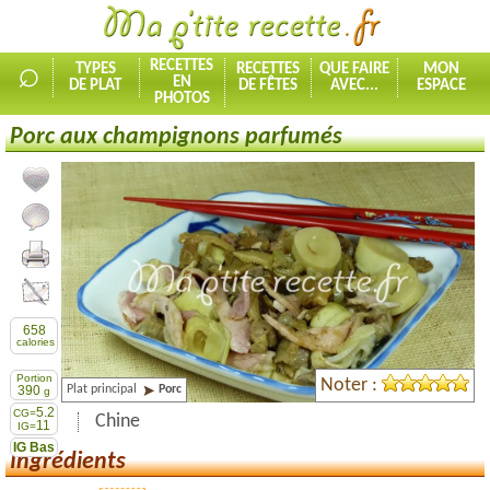
⌕
RECETTES
TYPES
RECETTES
QUE FAIRE
MON
EN
DE PLAT
DE FÊTES
AVEC...
ESPACE
PHOTOS
Porc aux champignons parfumés
Ajouter la recette à mes favorites
Commenter, noter la recette
Imprimer la recette
Partager cette recette
658
calories
Portion
Noter :
Plat principal
Porc
390
g
5.2
CG=
Chine
11
IG=
IG Bas
Ingrédients