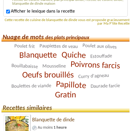
blanquette de dinde maison
Afficher le lexique dans la recette
Cette recette de cuisine de blanquette de dinde vous est proposée gracieusement
par Ma P'tite Recette
Nuage de mots
des plats principaux
Poulet aux olives
Paupiettes de veau
Poulet frit
Quiche
Blanquette
Estouffade
Poivrons farcis
Bouillabaisse
Mousseline
Oeufs brouillés
Curry d'agneau
Papillote
Daurade farcie
Boulettes de viande
Gratin
Recettes similaires
Blanquette de dinde
Au moins
1 heure