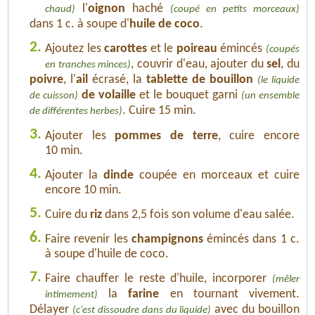
l'
oignon
haché
chaud)
(coupé en petits morceaux)
dans 1 c. à soupe d'
huile de coco
.
2.
Ajoutez les
carottes
et le
poireau
émincés
(coupés
, couvrir d'eau, ajouter du
sel
, du
en tranches minces)
poivre
, l'
ail
écrasé, la
tablette de bouillon
(le liquide
de volaille
et le bouquet garni
de cuisson)
(un ensemble
. Cuire 15 min.
de différentes herbes)
3.
Ajouter les
pommes de terre
, cuire encore
10 min.
4.
Ajouter la
dinde
coupée en morceaux et cuire
encore 10 min.
5.
Cuire du
riz
dans 2,5 fois son volume d'eau salée.
6.
Faire revenir les
champignons
émincés dans 1 c.
à soupe d'huile de coco.
7.
Faire chauffer le reste d'huile, incorporer
(mêler
la
farine
en tournant vivement.
intimement)
Délayer
avec du bouillon
(c'est dissoudre dans du liquide)