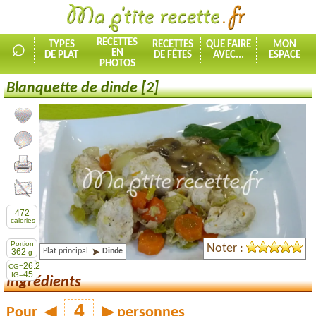
⌕
RECETTES
TYPES
RECETTES
QUE FAIRE
MON
EN
DE PLAT
DE FÊTES
AVEC...
ESPACE
PHOTOS
Blanquette de dinde [2]
Ajouter la recette à mes favorites
Commenter, noter la recette
Imprimer la recette
Partager cette recette
472
calories
Portion
Noter :
Plat principal
Dinde
362
g
26.2
CG=
45
IG=
Ingrédients
Pour
◀
▶
personnes