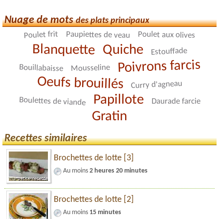
Nuage de mots
des plats principaux
Poulet frit
Paupiettes de veau
Poulet aux olives
Blanquette
Quiche
Estouffade
Poivrons farcis
Bouillabaisse
Mousseline
Oeufs brouillés
Curry d'agneau
Papillote
Boulettes de viande
Daurade farcie
Gratin
Recettes similaires
Brochettes de lotte [3]
Au moins
2 heures 20 minutes
Brochettes de lotte [2]
Au moins
15 minutes