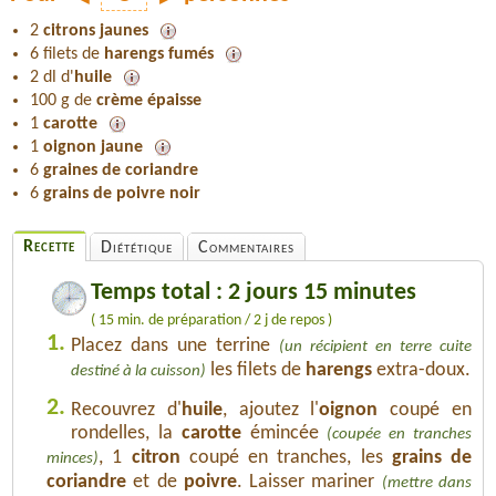
2
citrons jaunes
6 filets de
harengs fumés
2 dl d'
huile
100 g de
crème épaisse
1
carotte
1
oignon jaune
6
graines de coriandre
6
grains de poivre noir
Recette
Diététique
Commentaires
Temps total : 2 jours 15 minutes
( 15 min. de préparation / 2 j de repos )
1.
Placez dans une terrine
(un récipient en terre cuite
les filets de
harengs
extra-doux.
destiné à la cuisson)
2.
Recouvrez d'
huile
, ajoutez l'
oignon
coupé en
rondelles, la
carotte
émincée
(coupée en tranches
, 1
citron
coupé en tranches, les
grains de
minces)
coriandre
et de
poivre
. Laisser mariner
(mettre dans