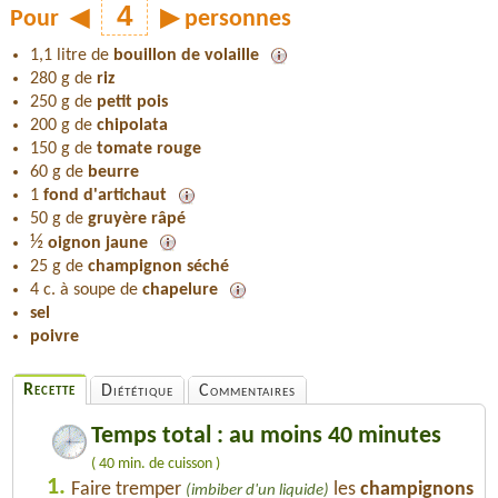
Pour
◀
▶
personnes
1,1 litre de
bouillon de volaille
280 g de
riz
250 g de
petit pois
200 g de
chipolata
150 g de
tomate rouge
60 g de
beurre
1
fond d'artichaut
50 g de
gruyère râpé
½
oignon jaune
25 g de
champignon séché
4 c. à soupe de
chapelure
sel
poivre
Recette
Diététique
Commentaires
Temps total : au moins 40 minutes
( 40 min. de cuisson )
1.
Faire tremper
les
champignons
(imbiber d'un liquide)