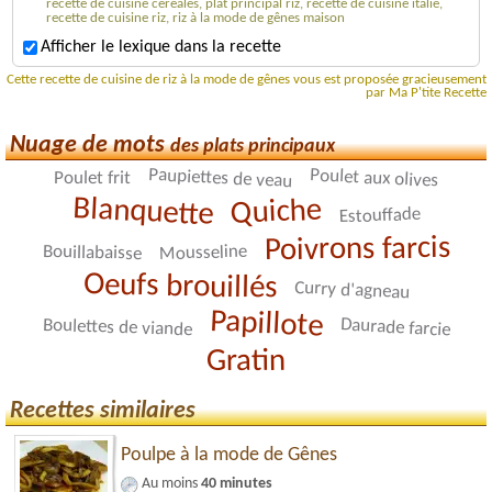
recette de cuisine céréales, plat principal riz, recette de cuisine italie,
recette de cuisine riz, riz à la mode de gênes maison
Afficher le lexique dans la recette
Cette recette de cuisine de riz à la mode de gênes vous est proposée gracieusement
par Ma P'tite Recette
Nuage de mots
des plats principaux
Paupiettes de veau
Poulet aux olives
Poulet frit
Blanquette
Quiche
Estouffade
Poivrons farcis
Mousseline
Bouillabaisse
Oeufs brouillés
Curry d'agneau
Papillote
Daurade farcie
Boulettes de viande
Gratin
Recettes similaires
Poulpe à la mode de Gênes
Au moins
40 minutes