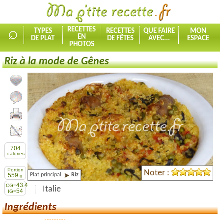
⌕
RECETTES
TYPES
RECETTES
QUE FAIRE
MON
EN
DE PLAT
DE FÊTES
AVEC...
ESPACE
PHOTOS
Riz à la mode de Gênes
Ajouter la recette à mes favorites
Commenter, noter la recette
Imprimer la recette
Partager cette recette
704
calories
Portion
Noter :
Plat principal
Riz
559
g
43.4
CG=
Italie
54
IG=
Ingrédients