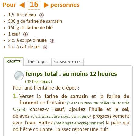
Pour
◀
▶
personnes
1,5 litre d'
eau
500 g de
farine de sarrasin
150 g de
farine de blé
1
œuf
2 c. à soupe d'
huile
2 c. à caf. de
sel
Recette
Diététique
Commentaires
Temps total : au moins 12 heures
( 12 h de repos )
Pour une trentaine de crêpes :
1.
Versez la
farine de sarrasin
et la
farine de
froment
en fontaine
(c'est un trou au milieu du tas de
, cassez-y l'
œuf
, ajoutez l'
huile
et le
sel
,
farine)
délayez
progressivement
(c'est dissoudre dans du liquide)
avec l'
eau
. Battez
la pâte qui
(mélangez énergiquement)
doit être coulante. Laissez reposer une nuit.