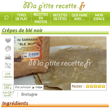
⌕
RECETTES
TYPES
RECETTES
QUE FAIRE
MON
EN
DE PLAT
DE FÊTES
AVEC...
ESPACE
PHOTOS
Crêpes de blé noir
Ajouter la recette à mes favorites
Commenter, noter la recette
Imprimer la recette
Partager cette recette
170
calories
Portion
Noter :
Plat principal
Crêpe
150
g
14.7
CG=
Bretagne
47
IG=
Ingrédients