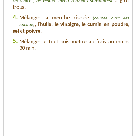
à gros
frottement, de réduire menu certaines substances)
trous.
4.
Mélanger la
menthe
ciselée
(coupée avec des
, l'
huile
, le
vinaigre
, le
cumin en poudre
,
ciseaux)
sel
et
poivre
.
5.
Mélanger le tout puis mettre au frais au moins
30 min.