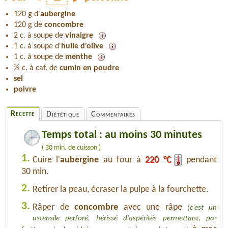
120 g d'
aubergine
120 g de
concombre
2 c. à soupe de
vinaigre
1 c. à soupe d'
huile d'olive
1 c. à soupe de
menthe
½
c. à caf. de
cumin en poudre
sel
poivre
Recette
Diététique
Commentaires
Temps total : au moins 30 minutes
( 30 min. de cuisson )
1.
Cuire l'
aubergine
au four à
220 °C
pendant
30 min.
2.
Retirer la peau, écraser la pulpe à la fourchette.
3.
Râper de
concombre
avec une râpe
(c'est un
ustensile perforé, hérissé d'aspérités permettant, par