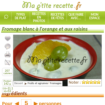
⌕
RECETTES
TYPES
RECETTES
QUE FAIRE
MON
EN
DE PLAT
DE FÊTES
AVEC...
ESPACE
PHOTOS
Fromage blanc à l'orange et aux raisins
Ajouter la recette à mes favorites
Commenter, noter la recette
Imprimer la recette
Partager cette recette
207
calories
Portion
Noter :
Dessert
Fruits et agrumes
/
Fromages
142
g
11.1
CG=
53
IG=
Ingrédients
Pour
◀
▶
personnes