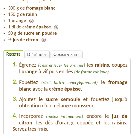
300 g de
fromage blanc
150 g de
raisin
1
orange
1 dl de
crème épaisse
50 g de
sucre en poudre
½
jus de citron
Recette
Diététique
Commentaires
1.
Égrenez
les
raisins
, coupez
(c'est enlever les graines)
l'
orange
à vif puis en dés
.
(de forme cubique)
2.
Fouettez
le
fromage
(c'est battre énergiquement)
blanc
avec la
crème épaisse
.
3.
Ajoutez le
sucre semoule
et fouettez jusqu'à
obtention d'un mélange mousseux.
4.
Incorporez
encore le
jus de
(mêlez intimement)
citron
, les dés d'orange coupée et les raisins.
Servez très frais.