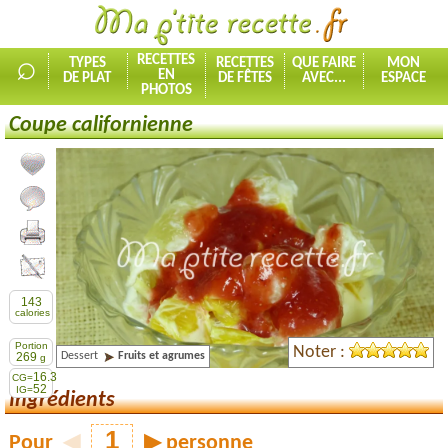
⌕
RECETTES
TYPES
RECETTES
QUE FAIRE
MON
EN
DE PLAT
DE FÊTES
AVEC...
ESPACE
PHOTOS
Coupe californienne
Ajouter la recette à mes favorites
Commenter, noter la recette
Imprimer la recette
Partager cette recette
143
calories
Portion
Noter :
Dessert
Fruits et agrumes
269
g
16.3
CG=
52
IG=
Ingrédients
Pour
◀
▶
personne