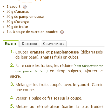
1
yaourt
50 g d'
ananas
50 g de
pamplemousse
50 g d'
orange
50 g de
fraise
1 c. à soupe de
sucre en poudre
Recette
Diététique
Commentaires
1.
Couper
oranges
et
pamplemousse
(débarrassés
de leur peau),
ananas
frais en cubes.
2.
Faire cuire les
fraises
, les réduire
(c'est faire évaporer
en sirop pulpeux, ajouter le
une partie de l'eau)
sucre
.
3.
Mélanger les fruits coupés avec le
yaourt
. Garnir
une coupe.
4.
Verser la pulpe de fraises sur la coupe.
5.
Mettre au réfrigérateur (partie la plus froide)