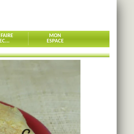
 FAIRE
MON
EC...
ESPACE