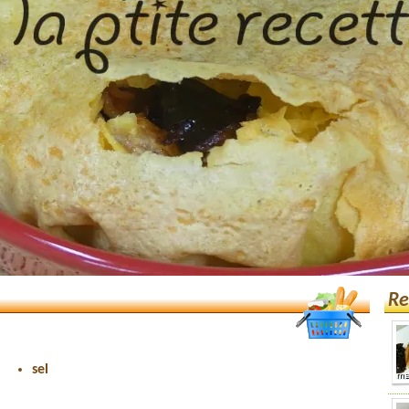
Re
sel