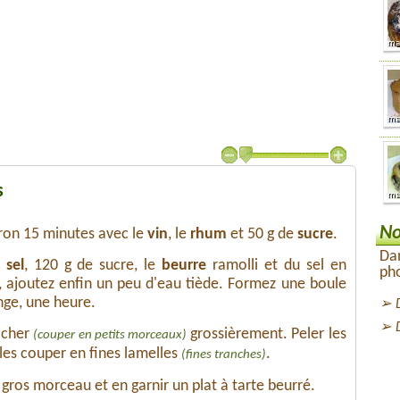
s
No
iron 15 minutes avec le
vin
, le
rhum
et 50 g de
sucre
.
Dan
e
sel
, 120 g de sucre, le
beurre
ramolli et du sel en
pho
, ajoutez enfin un peu d'eau tiède. Formez une boule
inge, une heure.
hacher
grossièrement. Peler les
(couper en petits morceaux)
les couper en fines lamelles
.
(fines tranches)
s gros morceau et en garnir un plat à tarte beurré.