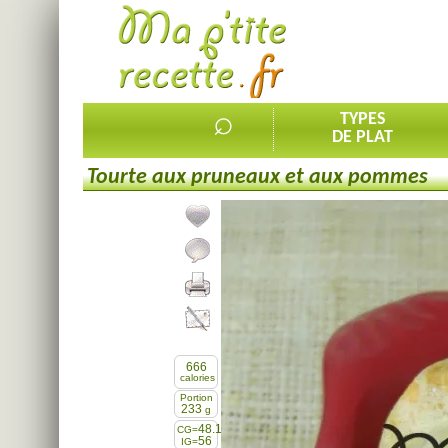
⌕
TYPES
DE PLAT
Tourte aux pruneaux et aux pommes
Ajouter la recette à mes favorites
Commenter, noter la recette
Imprimer la recette
Partager cette recette
666
calories
Portion
233
g
48.1
CG=
56
IG=