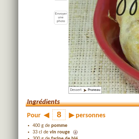
Envoyer
une
photo
Dessert
Pruneau
Ingrédients
Pour
◀
▶
personnes
400 g de
pomme
33 cl de
vin rouge
300 g de
farine de blé