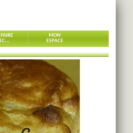
 FAIRE
MON
EC...
ESPACE