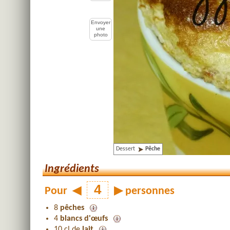
Envoyer
une
photo
Dessert
Pêche
Ingrédients
Pour
◀
▶
personnes
8
pêches
4
blancs d'œufs
10 cl de
lait