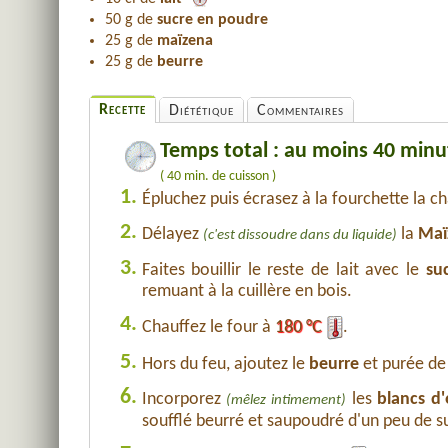
50 g de
sucre en poudre
25 g de
maïzena
25 g de
beurre
Recette
Diététique
Commentaires
Temps total : au moins 40 minu
( 40 min. de cuisson )
1.
Épluchez puis écrasez à la fourchette la c
2.
Délayez
la
Maï
(c'est dissoudre dans du liquide)
3.
Faites bouillir le reste de lait avec le
su
remuant à la cuillère en bois.
4.
Chauffez le four à
180 °C
.
5.
Hors du feu, ajoutez le
beurre
et purée de
6.
Incorporez
les
blancs d
(mêlez intimement)
soufflé beurré et saupoudré d'un peu de s