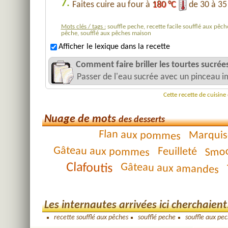
7.
Faites cuire au four à
180 °C
de 30 à 35 
Mots clés / tags :
souffle peche, recette facile soufflé aux pêch
pêche, soufflé aux pêches maison
Afficher le lexique dans la recette
Comment faire briller les tourtes sucrées
Passer de l'eau sucrée avec un pinceau i
Cette recette de cuisin
Nuage de mots
des desserts
Flan aux pommes
Marquis
Gâteau aux pommes
Smoo
Feuilleté
Clafoutis
Gâteau aux amandes
Les internautes arrivées ici cherchaient.
recette soufflé aux pêches
soufflé peche
souffle aux pe