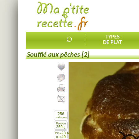
⌕
TYPES
DE PLAT
Soufflé aux pêches [2]
Ajouter la recette à mes favorites
Commenter, noter la recette
Imprimer la recette
Partager cette recette
256
calories
Portion
369
g
23.4
CG=
49
IG=