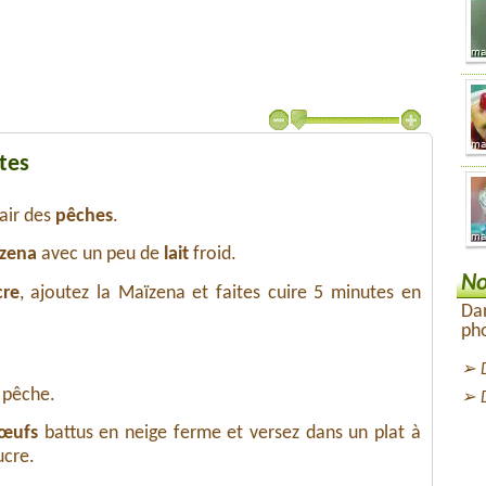
tes
hair des
pêches
.
zena
avec un peu de
lait
froid.
No
cre
, ajoutez la Maïzena et faites cuire 5 minutes en
Dan
pho
 pêche.
'œufs
battus en neige ferme et versez dans un plat à
ucre.