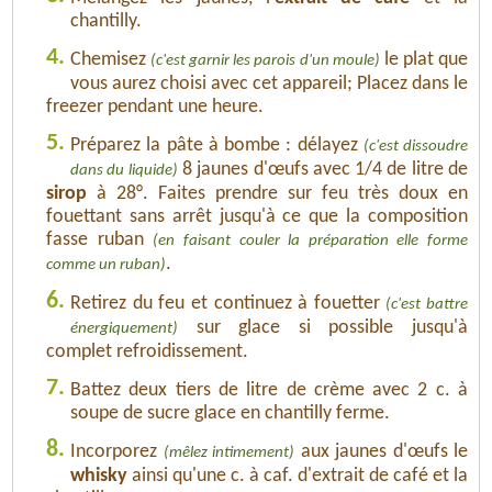
chantilly.
4.
Chemisez
le plat que
(c'est garnir les parois d'un moule)
vous aurez choisi avec cet appareil; Placez dans le
freezer pendant une heure.
5.
Préparez la pâte à bombe : délayez
(c'est dissoudre
8 jaunes d'œufs avec 1/4 de litre de
dans du liquide)
sirop
à 28°. Faites prendre sur feu très doux en
fouettant sans arrêt jusqu'à ce que la composition
fasse ruban
(en faisant couler la préparation elle forme
.
comme un ruban)
6.
Retirez du feu et continuez à fouetter
(c'est battre
sur glace si possible jusqu'à
énergiquement)
complet refroidissement.
7.
Battez deux tiers de litre de crème avec 2 c. à
soupe de sucre glace en chantilly ferme.
8.
Incorporez
aux jaunes d'œufs le
(mêlez intimement)
whisky
ainsi qu'une c. à caf. d'extrait de café et la