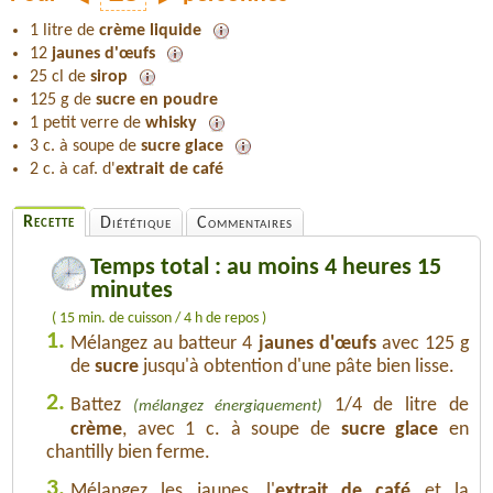
1 litre de
crème liquide
12
jaunes d'œufs
25 cl de
sirop
125 g de
sucre en poudre
1 petit verre de
whisky
3 c. à soupe de
sucre glace
2 c. à caf. d'
extrait de café
Recette
Diététique
Commentaires
Temps total : au moins 4 heures 15
minutes
( 15 min. de cuisson / 4 h de repos )
1.
Mélangez au batteur 4
jaunes d'œufs
avec 125 g
de
sucre
jusqu'à obtention d'une pâte bien lisse.
2.
Battez
1/4 de litre de
(mélangez énergiquement)
crème
, avec 1 c. à soupe de
sucre glace
en
chantilly bien ferme.
3.
Mélangez les jaunes, l'
extrait de café
et la