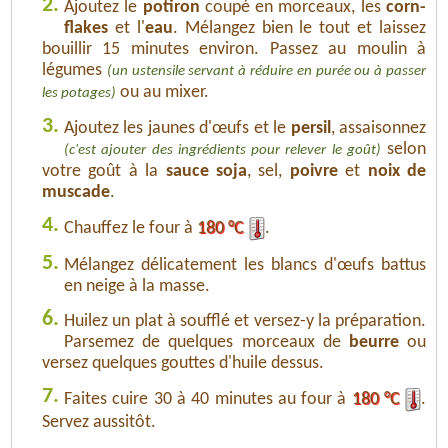
2.
Ajoutez le
potiron
coupé en morceaux, les
corn-
flakes
et l'
eau
. Mélangez bien le tout et laissez
bouillir 15 minutes environ. Passez au moulin à
légumes
(un ustensile servant à réduire en purée ou à passer
ou au mixer.
les potages)
3.
Ajoutez les jaunes d'œufs et le
persil
, assaisonnez
selon
(c'est ajouter des ingrédients pour relever le goût)
votre goût à la
sauce soja
, sel,
poivre
et
noix de
muscade
.
4.
Chauffez le four à
180 °C
.
5.
Mélangez délicatement les blancs d'œufs battus
en neige à la masse.
6.
Huilez un plat à soufflé et versez-y la préparation.
Parsemez de quelques morceaux de
beurre
ou
versez quelques gouttes d'huile dessus.
7.
Faites cuire 30 à 40 minutes au four à
180 °C
.
Servez aussitôt.