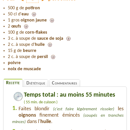
500 g de
potiron
50 cl d'
eau
1 gros
oignon jaune
2
œufs
100 g de
corn-flakes
3 c. à soupe de
sauce de soja
2 c. à soupe d'
huile
15 g de
beurre
2 c. à soupe de
persil
poivre
noix de muscade
Recette
Diététique
Commentaires
Temps total : au moins 55 minutes
( 55 min. de cuisson )
1.
Faites blondir
les
(c'est faire légèrement rissoler)
oignons
finement émincés
(coupés en tranches
dans l'
huile
.
minces)