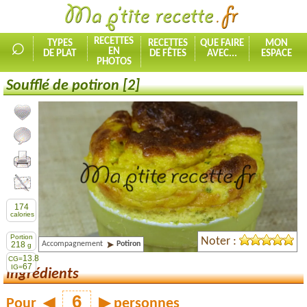
⌕
RECETTES
TYPES
RECETTES
QUE FAIRE
MON
EN
DE PLAT
DE FÊTES
AVEC...
ESPACE
PHOTOS
Soufflé de potiron [2]
Ajouter la recette à mes favorites
Commenter, noter la recette
Imprimer la recette
Partager cette recette
174
calories
Portion
Noter :
Accompagnement
Potiron
218
g
13.8
CG=
67
IG=
Ingrédients
Pour
◀
▶
personnes