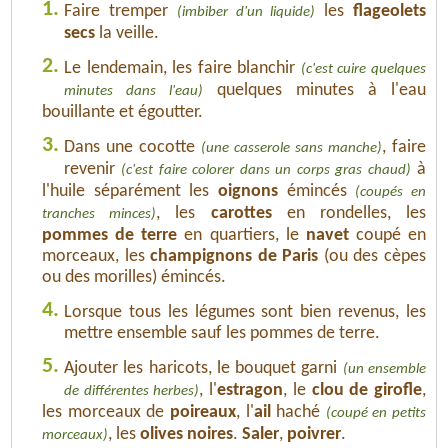
1.
Faire tremper
les
flageolets
(imbiber d'un liquide)
secs
la veille.
2.
Le lendemain, les faire blanchir
(c'est cuire quelques
quelques minutes à l'eau
minutes dans l'eau)
bouillante et égoutter.
3.
Dans une cocotte
, faire
(une casserole sans manche)
revenir
à
(c'est faire colorer dans un corps gras chaud)
l'huile séparément les
oignons
émincés
(coupés en
, les
carottes
en rondelles, les
tranches minces)
pommes de terre
en quartiers, le
navet
coupé en
morceaux, les
champignons de Paris
(ou des cèpes
ou des morilles) émincés.
4.
Lorsque tous les légumes sont bien revenus, les
mettre ensemble sauf les pommes de terre.
5.
Ajouter les haricots, le bouquet garni
(un ensemble
, l'
estragon
, le
clou de girofle
,
de différentes herbes)
les morceaux de
poireaux
, l'
ail
haché
(coupé en petits
, les
olives noires
.
Saler
,
poivrer
.
morceaux)