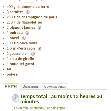
400 g de
pomme de terre
3
carottes
250 g de
champignon de paris
250 g de
flageolet sec
2
oignons jaunes
1
poireau
1
navet
100 g d'
olive noire
1 brin d'
estragon
1 gousse d'
ail
1
clou de girofle
1
bouquet garni
sel
poivre
Recette
Diététique
Commentaires
Temps total : au moins 13 heures 30
minutes
( 1 h 30 min. de cuisson / 12 h de repos )