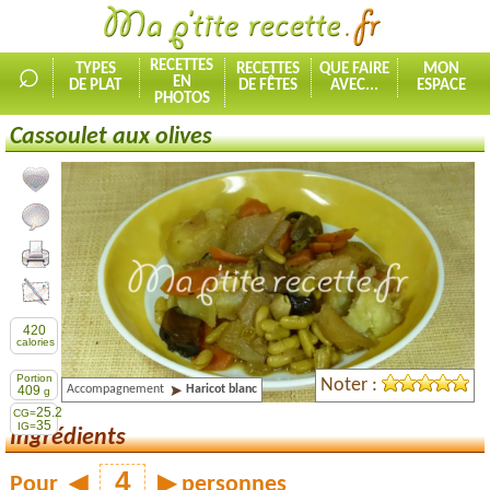
⌕
RECETTES
TYPES
RECETTES
QUE FAIRE
MON
EN
DE PLAT
DE FÊTES
AVEC...
ESPACE
PHOTOS
Cassoulet aux olives
Ajouter la recette à mes favorites
Commenter, noter la recette
Imprimer la recette
Partager cette recette
420
calories
Portion
Noter :
Accompagnement
Haricot blanc
409
g
25.2
CG=
35
IG=
Ingrédients
Pour
◀
▶
personnes