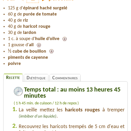
125 g d'
épinard haché surgelé
60 g de
purée de tomate
40 g de
riz
40 g de
haricot rouge
30 g de
lardon
1 c. à soupe d'
huile d'olive
1 gousse d'
ail
½
cube de bouillon
piments de cayenne
poivre
Recette
Diététique
Commentaires
Temps total : au moins 13 heures 45
minutes
( 1 h 45 min. de cuisson / 12 h de repos )
1.
La veille mettez les
haricots rouges
à tremper
.
(imbiber d'un liquide)
2.
Recouvrez les haricots trempés de 5 cm d'eau et