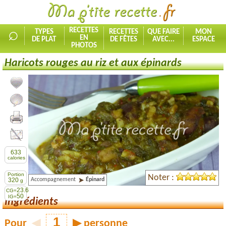
⌕
RECETTES
TYPES
RECETTES
QUE FAIRE
MON
EN
DE PLAT
DE FÊTES
AVEC...
ESPACE
PHOTOS
Haricots rouges au riz et aux épinards
Ajouter la recette à mes favorites
Commenter, noter la recette
Imprimer la recette
Partager cette recette
633
calories
Portion
Noter :
Accompagnement
Épinard
320
g
23.6
CG=
50
IG=
Ingrédients
Pour
◀
▶
personne