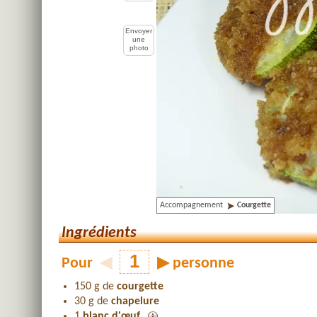
Envoyer
une
photo
Accompagnement
Courgette
Ingrédients
Pour
◀
▶
personne
150 g de
courgette
30 g de
chapelure
1
blanc d'œuf