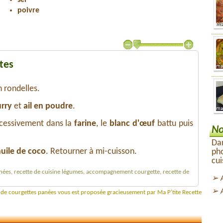
sel
poivre
tes
 rondelles.
urry
et
ail en poudre
.
ccessivement dans la
farine
, le
blanc d'œuf
battu puis
No
Dan
uile de coco
. Retourner à mi-cuisson.
ph
cui
anées, recette de cuisine légumes, accompagnement courgette, recette de
e de courgettes panées vous est proposée gracieusement par Ma P'tite Recette