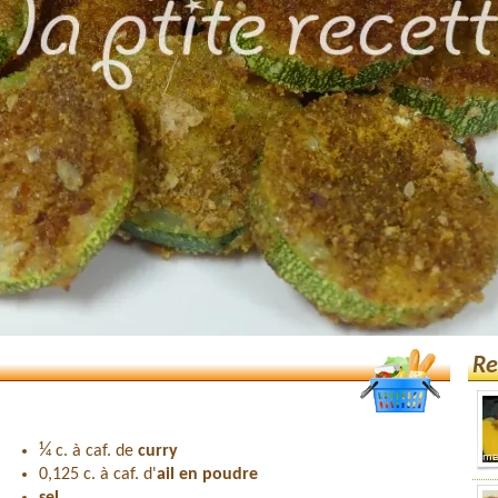
Re
¼
c. à caf. de
curry
0,125 c. à caf. d'
ail en poudre