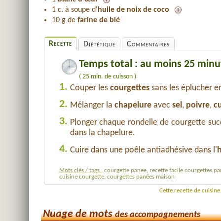
1 c. à soupe d'
huile de noix de coco
10 g de
farine de blé
Recette
Diététique
Commentaires
Temps total : au moins 25 minu
( 25 min. de cuisson )
1.
Couper les
courgettes
sans les éplucher en
2.
Mélanger la
chapelure
avec
sel
,
poivre
,
c
3.
Plonger chaque rondelle de courgette su
dans la chapelure.
4.
Cuire dans une poêle antiadhésive dans l'
h
Mots clés / tags :
courgette panee, recette facile courgettes p
cuisine courgette, courgettes panées maison
Cette recette de cuisin
Nuage de mots
des accompagnements