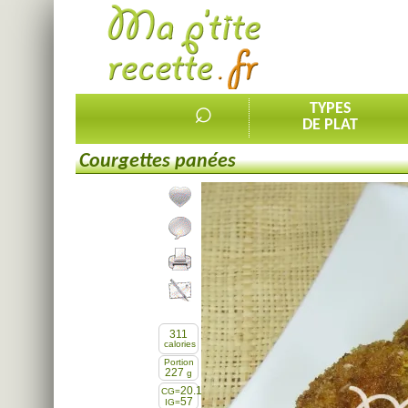
⌕
TYPES
DE PLAT
Courgettes panées
Ajouter la recette à mes favorites
Commenter, noter la recette
Imprimer la recette
Partager cette recette
311
calories
Portion
227
g
20.1
CG=
57
IG=