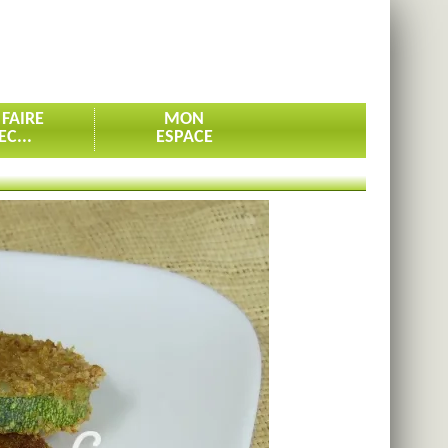
 FAIRE
MON
EC...
ESPACE