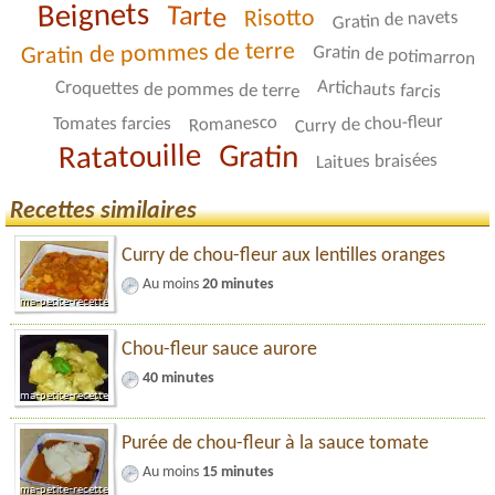
Beignets
Tarte
Risotto
Gratin de navets
Gratin de pommes de terre
Gratin de potimarron
Artichauts farcis
Croquettes de pommes de terre
Curry de chou-fleur
Romanesco
Tomates farcies
Ratatouille
Gratin
Laitues braisées
Recettes similaires
Curry de chou-fleur aux lentilles oranges
Au moins
20 minutes
Chou-fleur sauce aurore
40 minutes
Purée de chou-fleur à la sauce tomate
Au moins
15 minutes