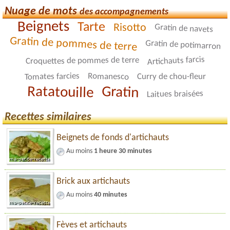
Nuage de mots
des accompagnements
Beignets
Tarte
Risotto
Gratin de navets
Gratin de pommes de terre
Gratin de potimarron
Artichauts farcis
Croquettes de pommes de terre
Tomates farcies
Romanesco
Curry de chou-fleur
Ratatouille
Gratin
Laitues braisées
Recettes similaires
Beignets de fonds d'artichauts
Au moins
1 heure 30 minutes
Brick aux artichauts
Au moins
40 minutes
Fèves et artichauts