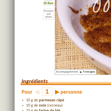
IG Bas
Envoyer
une
photo
Accompagnement
Fromages
Ingrédients
Pour
◀
▶
personne
10 g de
parmesan râpé
10 g de
noix
(cerneau)
10 g de
farine de blé