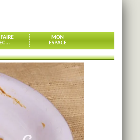
 FAIRE
MON
EC...
ESPACE