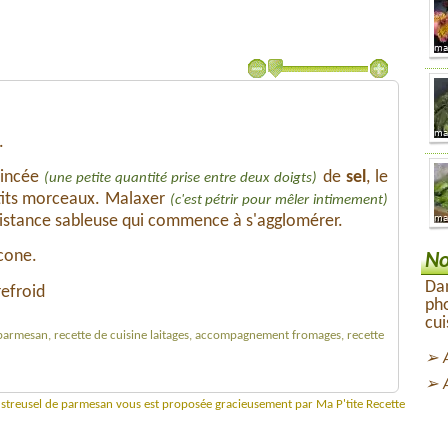
.
pincée
de
sel
, le
(une petite quantité prise entre deux doigts)
its morceaux. Malaxer
(c'est pétrir pour mêler intimement)
sistance sableuse qui commence à s'agglomérer.
icone.
No
Dan
refroid
ph
cui
e parmesan, recette de cuisine laitages, accompagnement fromages, recette
e streusel de parmesan vous est proposée gracieusement par Ma P'tite Recette