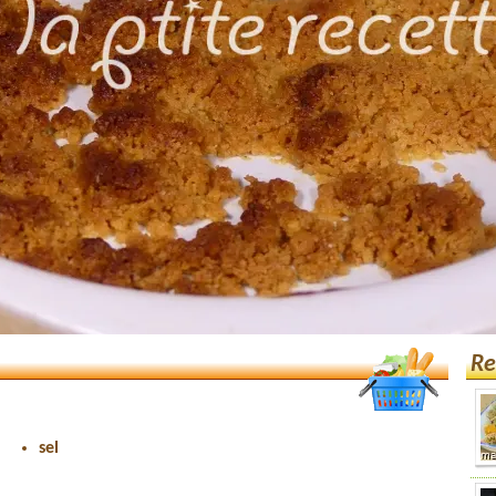
Re
sel