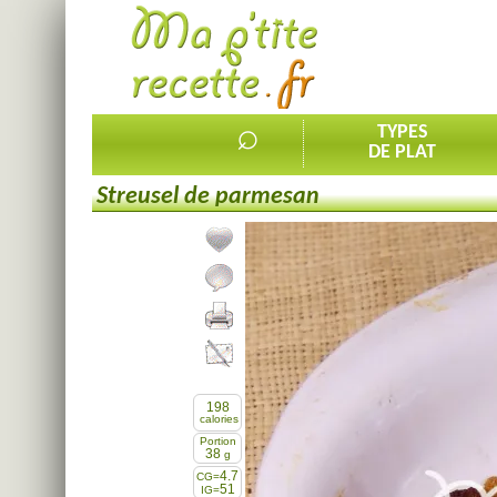
⌕
TYPES
DE PLAT
Streusel de parmesan
Ajouter la recette à mes favorites
Commenter, noter la recette
Imprimer la recette
Partager cette recette
198
calories
Portion
38
g
4.7
CG=
51
IG=