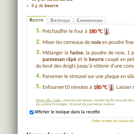
8 g de
beurre
Recette
Diététique
Commentaires
1.
Préchauffer le four à
180 °C
.
2.
Mixer les cerneaux de
noix
en poudre fine
3.
Mélanger la
farine
, la poudre de noix, 1 
parmesan râpé
et le
beurre
coupé en pet
du bout des doigts jusqu'à obtenir d'une con
4.
Parsemer le streusel sur une plaque en sil
5.
Enfourner10 minutes à
180 °C
. Laisser 
Mots clés / tags :
streusel parmesan, recette facile streusel d
de cuisine fromages, streusel de parmesan maison
Afficher le lexique dans la recette
Cette recette de cuisine d