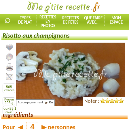
⌕
RECETTES
TYPES
RECETTES
QUE FAIRE
MON
EN
DE PLAT
DE FÊTES
AVEC...
ESPACE
PHOTOS
Risotto aux champignons
Ajouter la recette à mes favorites
Commenter, noter la recette
Imprimer la recette
Partager cette recette
565
calories
Portion
Noter :
Accompagnement
Riz
293
g
29.1
CG=
49
IG=
Ingrédients
Pour
◀
▶
personnes