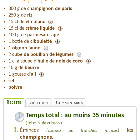
300 g de
champignon de paris
250 g de
riz
15 cl de
vin blanc
15 cl de
crème liquide
100 g de
parmesan râpé
1 botte de
ciboulette
1
oignon jaune
2
cube de bouillon de légumes
1 c. à soupe d'
huile de noix de coco
10 g de
beurre
1 gousse d'
ail
sel
poivre
Recette
Diététique
Commentaires
Temps total : au moins 35 minutes
( 35 min. de cuisson )
1.
Émincez
les
(coupez en tranches minces)
champignons
.