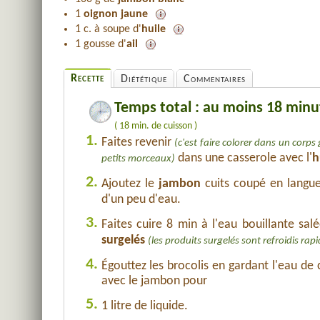
1
oignon jaune
1 c. à soupe d'
huile
1 gousse d'
ail
Recette
Diététique
Commentaires
Temps total : au moins 18 minu
( 18 min. de cuisson )
1.
Faites revenir
(c'est faire colorer dans un corps
dans une casserole avec l'
h
petits morceaux)
2.
Ajoutez le
jambon
cuits coupé en langue
d'un peu d'eau.
3.
Faites cuire 8 min à l'eau bouillante sal
surgelés
(les produits surgelés sont refroidis ra
4.
Égouttez les brocolis en gardant l'eau de
avec le jambon pour
5.
1 litre de liquide.