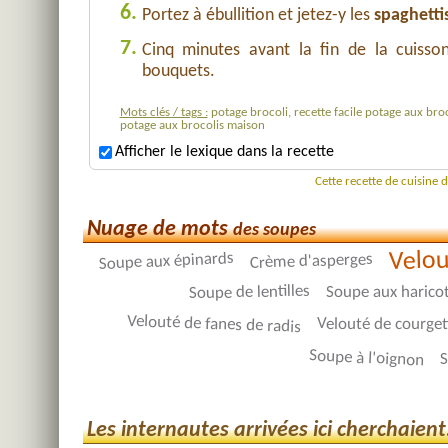
6.
Portez à ébullition et jetez-y les
spaghetti
7.
Cinq minutes avant la fin de la cuisson
bouquets.
Mots clés / tags :
potage brocoli, recette facile potage aux broc
potage aux brocolis maison
Afficher le lexique dans la recette
Cette recette de cuisine 
Nuage de mots
des soupes
Velou
Soupe aux épinards
Crème d'asperges
Soupe de lentilles
Soupe aux harico
Velouté de fanes de radis
Velouté de courget
Soupe à l'oignon
S
Les internautes arrivées ici cherchaient.