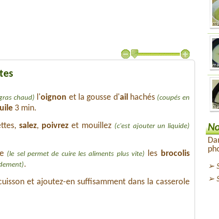
tes
l'
oignon
et la gousse d'
ail
hachés
 gras chaud)
(coupés en
uile
3 min.
ttes,
salez
,
poivrez
et mouillez
(c'est ajouter un liquide)
No
Dan
pho
ée
les
brocolis
(le sel permet de cuire les aliments plus vite)
.
pidement)
 cuisson et ajoutez-en suffisamment dans la casserole