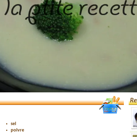
Re
sel
poivre