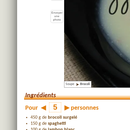
Envoyer
une
photo
Soupe
Brocoli
Ingrédients
Pour
◀
▶
personnes
450 g de
brocoli surgelé
150 g de
spaghetti
100 g de
jambon blanc