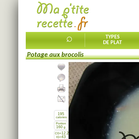
⌕
TYPES
DE PLAT
Potage aux brocolis
Ajouter la recette à mes favorites
Commenter, noter la recette
Imprimer la recette
Partager cette recette
195
calories
Portion
160
g
12.2
CG=
43
IG=