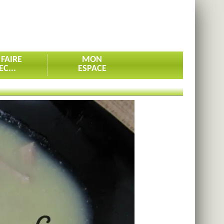
 FAIRE
MON
EC...
ESPACE