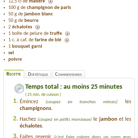
12,5 cl de
madère
100 g de
champignon de paris
50 g de
jambon blanc
50 g de
beurre
2
échalotes
1 boîte de pelure de
truffe
1 c. à caf. de
farine de blé
1
bouquet garni
sel
poivre
Recette
Diététique
Commentaires
Temps total : au moins 25 minutes
( 25 min. de cuisson )
1.
Émincez
les
(coupez en tranches minces)
champignons
.
2.
Hachez
le
jambon
et les
(coupez en petits morceaux)
échalotes
.
3.
Faites revenir
(c'est faire colorer dans un corps gras