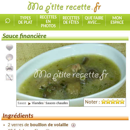
⌕
RECETTES
TYPES
RECETTES
QUE FAIRE
MON
EN
DE PLAT
DE FÊTES
AVEC...
ESPACE
PHOTOS
Sauce financière
Ajouter la recette à mes favorites
Commenter, noter la recette
Imprimer la recette
Partager cette recette
Noter :
Sauce
Viandes
/
Sauces chaudes
Ingrédients
2 verres de
bouillon de volaille