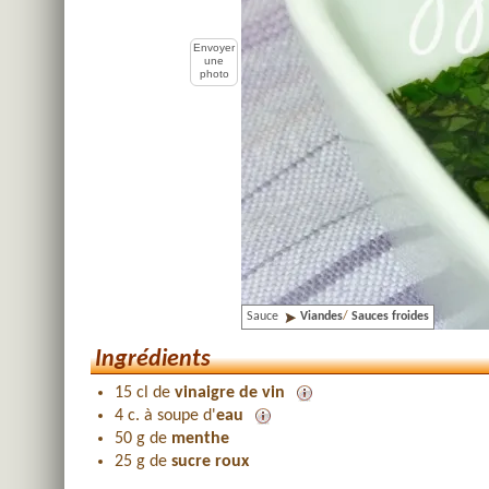
Envoyer
une
photo
Sauce
Viandes
/
Sauces froides
Ingrédients
15 cl de
vinaigre de vin
4 c. à soupe d'
eau
50 g de
menthe
25 g de
sucre roux