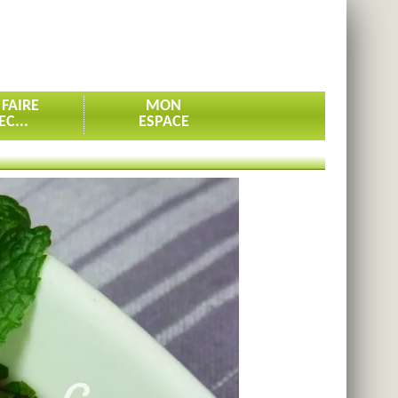
 FAIRE
MON
EC...
ESPACE