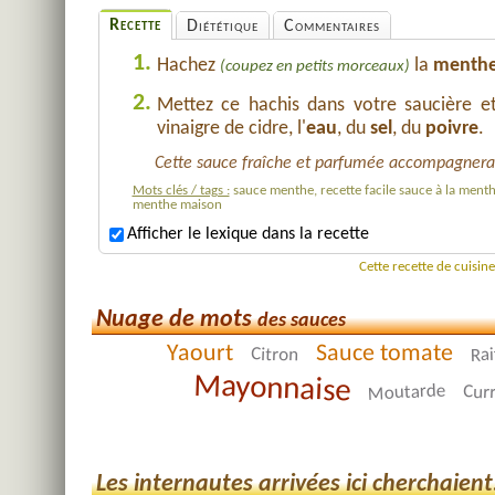
Recette
Diététique
Commentaires
1.
Hachez
la
menth
(coupez en petits morceaux)
2.
Mettez ce hachis dans votre saucière e
vinaigre de cidre, l'
eau
, du
sel
, du
poivre
.
Cette sauce fraîche et parfumée accompagnera 
Mots clés / tags :
sauce menthe, recette facile sauce à la menthe
menthe maison
Afficher le lexique dans la recette
Cette recette de cuisin
Nuage de mots
des sauces
Yaourt
Sauce tomate
Citron
Rai
Mayonnaise
Moutarde
Cur
Les internautes arrivées ici cherchaient.