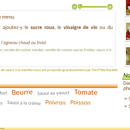
e
menu.
t ajoutez-y le
sucre roux
, le
vinaigre de vin
ou du
l'agneau chaud ou froid.
, recette de cuisine viandes, recette de cuisine sauces froides, sauce à la
e de sauce à la menthe vous est proposée gracieusement par Ma P'tite Recette
No
Dan
pho
Beurre
Tomate
Sauce au yaourt
fort
Poivron
Poisson
Sauce à la crème
ry
..