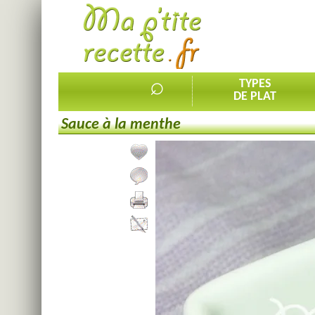
⌕
TYPES
DE PLAT
Sauce à la menthe
Ajouter la recette à mes favorites
Commenter, noter la recette
Imprimer la recette
Partager cette recette