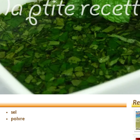
Re
sel
poivre