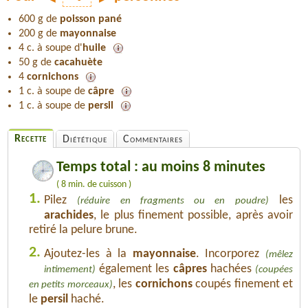
600 g de
poisson pané
200 g de
mayonnaise
4 c. à soupe d'
huile
50 g de
cacahuète
4
cornichons
1 c. à soupe de
câpre
1 c. à soupe de
persil
Recette
Diététique
Commentaires
Temps total : au moins 8 minutes
( 8 min. de cuisson )
1.
Pilez
les
(réduire en fragments ou en poudre)
arachides
, le plus finement possible, après avoir
retiré la pelure brune.
2.
Ajoutez-les à la
mayonnaise
. Incorporez
(mêlez
également les
câpres
hachées
intimement)
(coupées
, les
cornichons
coupés finement et
en petits morceaux)
le
persil
haché.