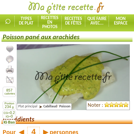
⌕
RECETTES
TYPES
RECETTES
QUE FAIRE
MON
EN
DE PLAT
DE FÊTES
AVEC...
ESPACE
PHOTOS
Poisson pané aux arachides
Ajouter la recette à mes favorites
Commenter, noter la recette
Imprimer la recette
Partager cette recette
857
calories
Portion
Noter :
Plat principal
Cabillaud
/
Poisson
234
g
0.2
CG=
0
IG=
Ingrédients
IG Bas
Pour
◀
▶
personnes