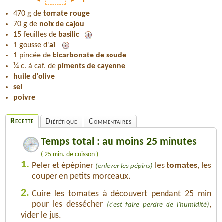
470 g de
tomate rouge
70 g de
noix de cajou
15 feuilles de
basilic
1 gousse d'
ail
1 pincée de
bicarbonate de soude
¼
c. à caf. de
piments de cayenne
huile d'olive
sel
poivre
Recette
Diététique
Commentaires
Temps total : au moins 25 minutes
( 25 min. de cuisson )
1.
Peler et épépiner
les
tomates
, les
(enlever les pépins)
couper en petits morceaux.
2.
Cuire les tomates à découvert pendant 25 min
pour les dessécher
,
(c'est faire perdre de l'humidité)
vider le jus.