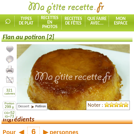
⌕
RECETTES
TYPES
RECETTES
QUE FAIRE
MON
EN
DE PLAT
DE FÊTES
AVEC...
ESPACE
PHOTOS
Flan au potiron [2]
Ajouter la recette à mes favorites
Commenter, noter la recette
Imprimer la recette
Partager cette recette
321
calories
Portion
Noter :
Dessert
Potiron
299
g
52
CG=
73
IG=
Ingrédients
Pour
◀
▶
personnes