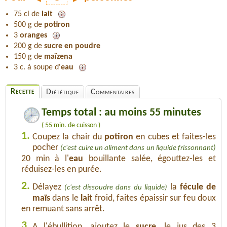
75 cl de
lait
500 g de
potiron
3
oranges
200 g de
sucre en poudre
150 g de
maïzena
3 c. à soupe d'
eau
Recette
Diététique
Commentaires
Temps total : au moins 55 minutes
( 55 min. de cuisson )
1.
Coupez la chair du
potiron
en cubes et faites-les
pocher
(c'est cuire un aliment dans un liquide frissonnant)
20 min à l'
eau
bouillante salée, égouttez-les et
réduisez-les en purée.
2.
Délayez
la
fécule de
(c'est dissoudre dans du liquide)
maïs
dans le
lait
froid, faites épaissir sur feu doux
en remuant sans arrêt.
3.
A l'ébullition, ajoutez le
sucre
, le jus des 3