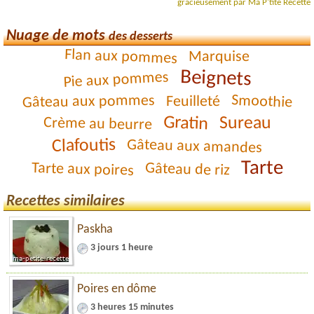
gracieusement par Ma P'tite Recette
Nuage de mots
des desserts
Flan aux pommes
Marquise
Beignets
Pie aux pommes
Smoothie
Gâteau aux pommes
Feuilleté
Gratin
Sureau
Crème au beurre
Clafoutis
Gâteau aux amandes
Tarte
Tarte aux poires
Gâteau de riz
Recettes similaires
Paskha
3 jours 1 heure
Poires en dôme
3 heures 15 minutes