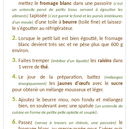
mettez le
fromage blanc
dans une passoire
(c'est
un ustensile percé de petits trous servant à égoutter les
tapissée
aliments)
(c'est garnir le fond et les parois intérieures
d'une toile à
beurre
(toile fine) et laissez-
d'un moule)
le s'égoutter au réfrigérateur.
2.
Lorsque le petit lait est bien égoutté, le fromage
blanc devient très sec et ne pèse plus que 600 g
environ.
3.
Faites tremper
les
raisins
dans
(imbiber d'un liquide)
1 verre de
thé
.
4.
Le jour de la préparation, battez
(mélangez
les
jaunes d'œufs
avec le
sucre
énergiquement)
pour obtenir un mélange mousseux et léger.
5.
Ajoutez le beurre mou, non fondu et mélangez
bien, en soulevant avec une spatule
(un ustensile de
.
cuisine en forme de petite pelle aplatie et souple)
6.
Passez
le
(versez à travers un chinois, une passoire)