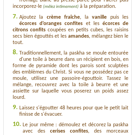
fromage blanc au presse-purée pour l'aérer puis
incorporez-le
à la préparation.
(mêlez intimement)
7.
Ajoutez la
crème fraîche
, la
vanille
puis les
écorces d'oranges confites
et les
écorces de
citrons confits
coupées en petits cubes, les raisins
secs bien égouttés et les
amandes
, mélangez bien le
tout.
8.
Traditionnellement, la paskha se moule entourée
d'une toile à beurre dans un récipient en bois, en
forme de pyramide dont les parois sont sculptées
des emblèmes du Christ. Si vous ne possédez pas ce
moule, utilisez une passoire-égouttoir. Tassez le
mélange, recouvrez avec la toile à beurre et une
assiette sur laquelle vous poserez un poids assez
lourd.
9.
Laissez s'égoutter 48 heures pour que le petit lait
finisse de s'évacuer.
10.
Le jour même : démoulez et décorez la paskha
avec des
cerises confites
, des morceaux