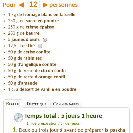
Pour
◀
▶
personnes
1 kg de
fromage blanc en faisselle
250 g de
sucre en poudre
250 g de
crème épaisse
250 g de
beurre
5
jaunes d'œufs
12,5 cl de
thé
50 g de
cerise confite
50 g de
raisin sec
50 g d'
angélique confite
50 g de
zeste de citron confit
50 g de
zeste d'orange confit
50 g d'
amande
1 c. à dessert de
vanille en poudre
Recette
Diététique
Commentaires
Temps total : 5 jours 1 heure
( 1 h de préparation / 5 j de repos )
1.
Deux ou trois jour à avant de préparer la paskha,