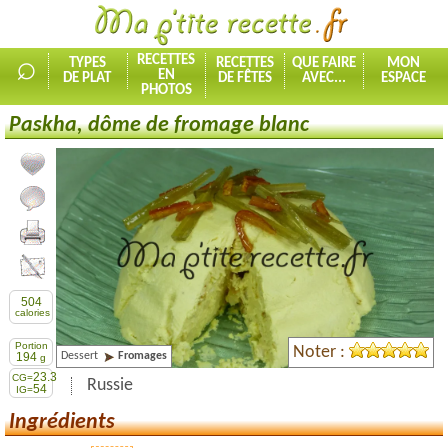
⌕
RECETTES
TYPES
RECETTES
QUE FAIRE
MON
EN
DE PLAT
DE FÊTES
AVEC...
ESPACE
PHOTOS
Paskha, dôme de fromage blanc
Ajouter la recette à mes favorites
Commenter, noter la recette
Imprimer la recette
Partager cette recette
504
calories
Portion
Noter :
Dessert
Fromages
194
g
23.3
CG=
Russie
54
IG=
Ingrédients