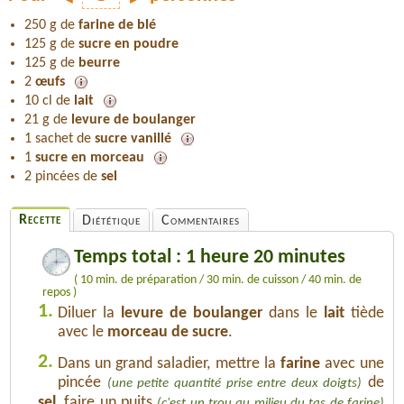
250 g de
farine de blé
125 g de
sucre en poudre
125 g de
beurre
2
œufs
10 cl de
lait
21 g de
levure de boulanger
1 sachet de
sucre vanillé
1
sucre en morceau
2 pincées de
sel
Recette
Diététique
Commentaires
Temps total : 1 heure 20 minutes
( 10 min. de préparation / 30 min. de cuisson / 40 min. de
repos )
1.
Diluer la
levure de boulanger
dans le
lait
tiède
avec le
morceau de sucre
.
2.
Dans un grand saladier, mettre la
farine
avec une
pincée
de
(une petite quantité prise entre deux doigts)
sel
, faire un puits
(c'est un trou au milieu du tas de farine)