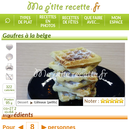
⌕
RECETTES
TYPES
RECETTES
QUE FAIRE
MON
EN
DE PLAT
DE FÊTES
AVEC...
ESPACE
PHOTOS
Gaufres à la belge
Ajouter la recette à mes favorites
Commenter, noter la recette
Imprimer la recette
Partager cette recette
322
calories
Portion
Noter :
Dessert
Gâteaux (petits)
95
g
27.2
CG=
64
IG=
Ingrédients
Pour
◀
▶
personnes