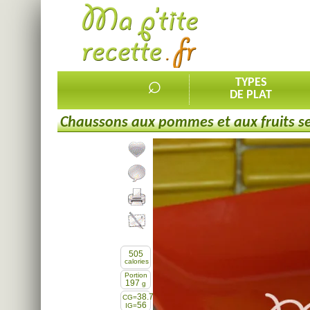
⌕
TYPES
DE PLAT
Chaussons aux pommes et aux fruits s
Ajouter la recette à mes favorites
Commenter, noter la recette
Imprimer la recette
Partager cette recette
505
calories
Portion
197
g
38.7
CG=
56
IG=