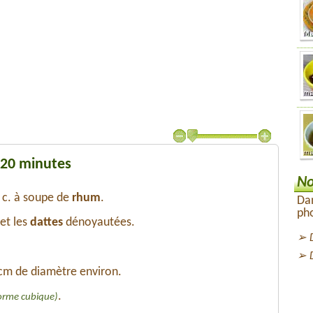
 20 minutes
No
 c. à soupe de
rhum
.
Dan
pho
et les
dattes
dénoyautées.
 cm de diamètre environ.
.
orme cubique)