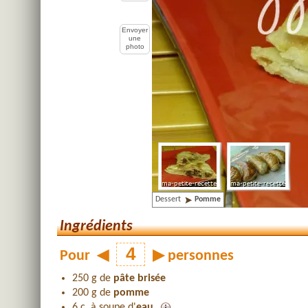
Envoyer
une
photo
Dessert
Pomme
Ingrédients
Pour
◀
▶
personnes
250 g de
pâte brisée
200 g de
pomme
6 c. à soupe d'
eau