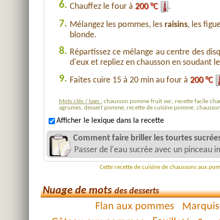
6.
Chauffez le four à
200 °C
.
7.
Mélangez les pommes, les
raisins
, les figu
blonde.
8.
Répartissez ce mélange au centre des di
d'eux et repliez en chausson en soudant le
9.
Faites cuire 15 à 20 min au four à
200 °C
Mots clés / tags :
chausson pomme fruit sec, recette facile chau
agrumes, dessert pomme, recette de cuisine pomme, chausson
Afficher le lexique dans la recette
Comment faire briller les tourtes sucrées
Passer de l'eau sucrée avec un pinceau i
Cette recette de cuisine de chaussons aux pom
Nuage de mots
des desserts
Marquis
Flan aux pommes