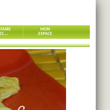
 FAIRE
MON
EC...
ESPACE