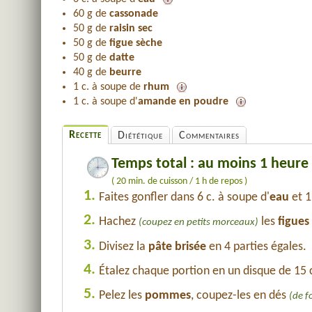
60 g de
cassonade
50 g de
raisin sec
50 g de
figue sèche
50 g de
datte
40 g de
beurre
1 c. à soupe de
rhum
1 c. à soupe d'
amande en poudre
Recette
Diététique
Commentaires
Temps total : au moins 1 heure
( 20 min. de cuisson / 1 h de repos )
1.
Faites gonfler dans 6 c. à soupe d'
eau
et 1
2.
Hachez
les
figues
(coupez en petits morceaux)
3.
Divisez la
pâte brisée
en 4 parties égales.
4.
Étalez chaque portion en un disque de 15
5.
Pelez les
pommes
, coupez-les en dés
(de f