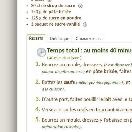
20 cl de
sirop de sucre
150 g de
pâte brisée
125 g de
sucre en poudre
1 paquet de
sucre vanillé
Recette
Diététique
Commentaires
Temps total : au moins 40 minu
( 40 min. de cuisson )
1.
Beurrez un moule, dressez-y
(c'est disposer 
en
pâte brisée
, faite
plaque de pâte amincie)
2.
Battez les
œufs
et 
(mélangez énergiquement)
.
à la cuisson)
3.
D'autre part, faites bouillir le
lait
avec le
s
4.
Versez-le sur les œufs en tournant viveme
5.
Beurrez un moule, dressez-y l'abaisse en 
.
préparation culinaire)