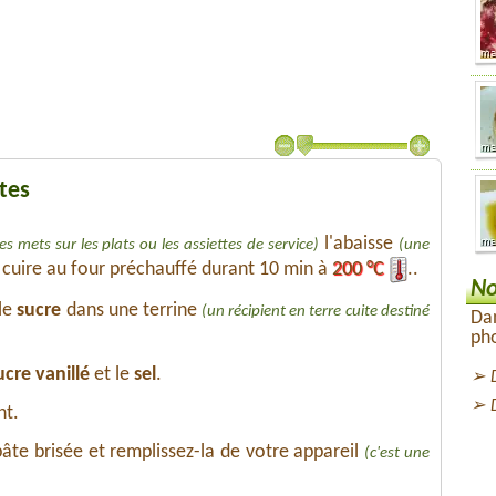
tes
l'abaisse
les mets sur les plats ou les assiettes de service)
(une
s cuire au four préchauffé durant 10 min à
200 °C
..
No
le
sucre
dans une terrine
(un récipient en terre cuite destiné
Dan
pho
ucre vanillé
et le
sel
.
nt.
pâte brisée et remplissez-la de votre appareil
(c'est une