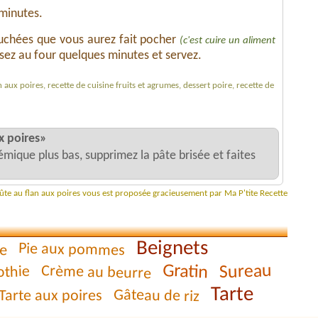
minutes.
uchées que vous aurez fait pocher
(c'est cuire un aliment
ssez au four quelques minutes et servez.
n aux poires, recette de cuisine fruits et agrumes, dessert poire, recette de
x poires»
émique plus bas, supprimez la pâte brisée et faites
oûte au flan aux poires vous est proposée gracieusement par Ma P'tite Recette
Beignets
e
Pie aux pommes
Gratin
Sureau
Crème au beurre
thie
Tarte
Gâteau de riz
Tarte aux poires