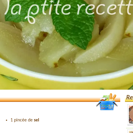
Re
1 pincée de
sel