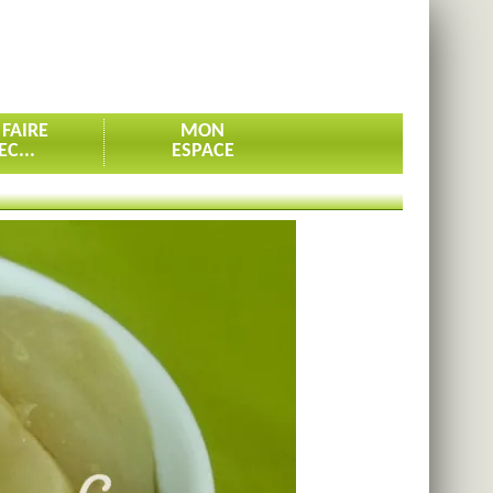
 FAIRE
MON
EC...
ESPACE