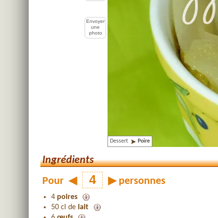
Envoyer
une
photo
Dessert
Poire
Ingrédients
Pour
◀
▶
personnes
4
poires
50 cl de
lait
6
œufs