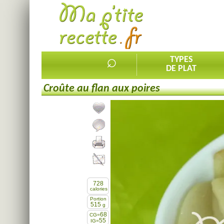
⌕
TYPES
DE PLAT
Croûte au flan aux poires
Ajouter la recette à mes favorites
Commenter, noter la recette
Imprimer la recette
Partager cette recette
728
calories
Portion
515
g
68
CG=
55
IG=