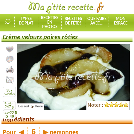
⌕
RECETTES
TYPES
RECETTES
QUE FAIRE
MON
EN
DE PLAT
DE FÊTES
AVEC...
ESPACE
PHOTOS
Crème velours poires rôties
Ajouter la recette à mes favorites
Commenter, noter la recette
Imprimer la recette
Partager cette recette
387
calories
Portion
Noter :
Dessert
Poire
247
g
22.5
CG=
49
IG=
Ingrédients
Pour
◀
▶
personnes