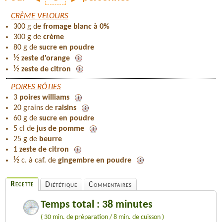
CRÈME VELOURS
300 g de
fromage blanc à 0%
300 g de
crème
80 g de
sucre en poudre
½
zeste d'orange
½
zeste de citron
POIRES RÔTIES
3
poires williams
20 grains de
raisins
60 g de
sucre en poudre
5 cl de
jus de pomme
25 g de
beurre
1
zeste de citron
½
c. à caf. de
gingembre en poudre
Recette
Diététique
Commentaires
Temps total : 38 minutes
( 30 min. de préparation / 8 min. de cuisson )