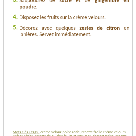
3.
Saupoudrez de
sucre
et de
gingembre en
poudre
.
4.
Disposez les fruits sur la crème velours.
5.
Décorez avec quelques
zestes de citron
en
lanières. Servez immédiatement.
Mots clés / tags :
creme velour poire rotie, recette facile crème velours