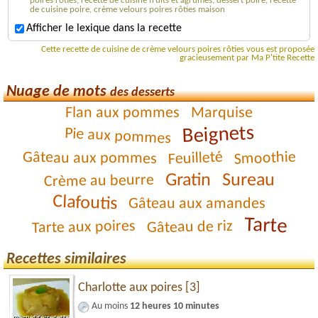
poires rôties, recette de cuisine fruits et agrumes, dessert poire, recette
de cuisine poire, crème velours poires rôties maison
Afficher le lexique dans la recette
Cette recette de cuisine de crème velours poires rôties vous est proposée
gracieusement par Ma P'tite Recette
Nuage de mots
des desserts
Marquise
Flan aux pommes
Beignets
Pie aux pommes
Smoothie
Feuilleté
Gâteau aux pommes
Sureau
Gratin
Crème au beurre
Clafoutis
Gâteau aux amandes
Tarte
Tarte aux poires
Gâteau de riz
Recettes similaires
Charlotte aux poires [3]
Au moins
12 heures 10 minutes