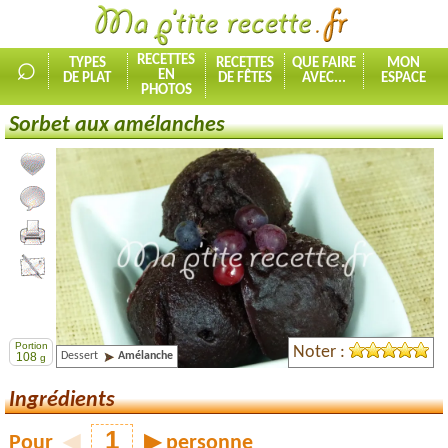
⌕
RECETTES
TYPES
RECETTES
QUE FAIRE
MON
EN
DE PLAT
DE FÊTES
AVEC...
ESPACE
PHOTOS
Sorbet aux amélanches
Ajouter la recette à mes favorites
Commenter, noter la recette
Imprimer la recette
Partager cette recette
Portion
Noter :
Dessert
Amélanche
108
g
Ingrédients
Pour
◀
▶
personne