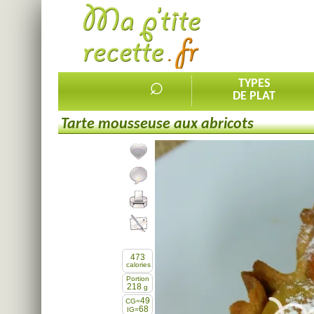
⌕
TYPES
DE PLAT
Tarte mousseuse aux abricots
Ajouter la recette à mes favorites
Commenter, noter la recette
Imprimer la recette
Partager cette recette
473
calories
Portion
218
g
49
CG=
68
IG=