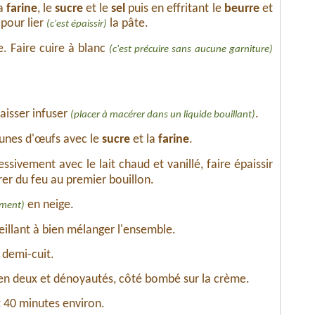
la
farine
, le
sucre
et le
sel
puis en effritant le
beurre
et
pour lier
la pâte.
(c'est épaissir)
e. Faire cuire à blanc
(c'est précuire sans aucune garniture)
 laisser infuser
.
(placer à macérer dans un liquide bouillant)
aunes d'œufs avec le
sucre
et la
farine
.
ssivement avec le lait chaud et vanillé, faire épaissir
er du feu au premier bouillon.
en neige.
ement)
eillant à bien mélanger l'ensemble.
 demi-cuit.
n deux et dénoyautés, côté bombé sur la crème.
t 40 minutes environ.