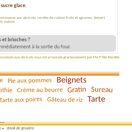
e
sucre glace
.
mousseuse aux abricots, recette de cuisine fruits et agrumes, dessert
ots maison
 et brioches ?
mmédiatement à la sortie du four.
mousseuse aux abricots vous est proposée gracieusement par Ma P'tite Recette
Beignets
Pie aux pommes
e
Gratin
Sureau
thie
Crème au beurre
Tarte
Tarte aux poires
Gâteau de riz
..
s
steak de gruyère