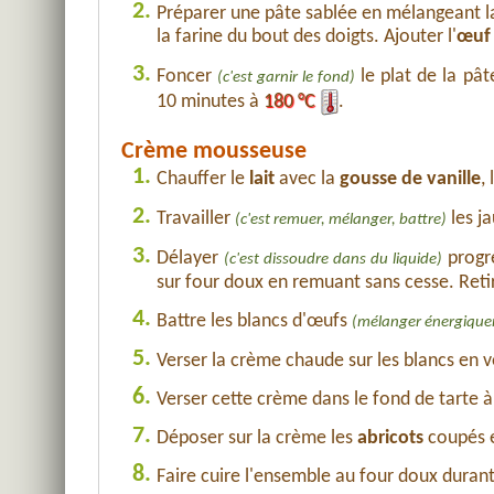
2.
Préparer une pâte sablée en mélangeant 
la farine du bout des doigts. Ajouter l'
œuf
3.
Foncer
le plat de la pât
(c'est garnir le fond)
10 minutes à
180 °C
.
Crème mousseuse
1.
Chauffer le
lait
avec la
gousse de vanille
,
2.
Travailler
les j
(c'est remuer, mélanger, battre)
3.
Délayer
progre
(c'est dissoudre dans du liquide)
sur four doux en remuant sans cesse. Retir
4.
Battre les blancs d'œufs
(mélanger énergiqu
5.
Verser la crème chaude sur les blancs en v
6.
Verser cette crème dans le fond de tarte à
7.
Déposer sur la crème les
abricots
coupés e
8.
Faire cuire l'ensemble au four doux duran