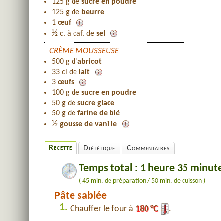
125 g de
sucre en poudre
125 g de
beurre
1
œuf
½
c. à caf. de
sel
CRÈME MOUSSEUSE
500 g d'
abricot
33 cl de
lait
3
œufs
100 g de
sucre en poudre
50 g de
sucre glace
50 g de
farine de blé
½
gousse de vanille
Recette
Diététique
Commentaires
Temps total : 1 heure 35 minut
( 45 min. de préparation / 50 min. de cuisson )
Pâte sablée
1.
Chauffer le four à
180 °C
.