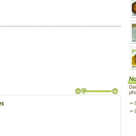
No
Dan
pho
es