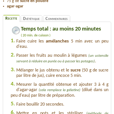
75 g de
sucre en poudre
agar-agar
Recette
Diététique
Commentaires
Temps total : au moins 20 minutes
( 20 min. de cuisson )
1.
Faire cuire les
amélanches
5 min avec un peu
d'eau.
2.
Passer les fruits au moulin à légumes
(un ustensile
.
servant à réduire en purée ou à passer les potages)
3.
Mélanger le jus obtenu et le
sucre
(50 g de sucre
par litre de jus), cuire encoce 5 min.
4.
Mesurer la quantité obtenue et ajouter 3 à 4 g
d'agar-agar
(dilué dans un
(cela remplace la gélatine)
peu d'eau) par litre de préparation.
5.
Faire bouillir 20 secondes.
6.
Mettre en pots et les stériliser
(méthode de