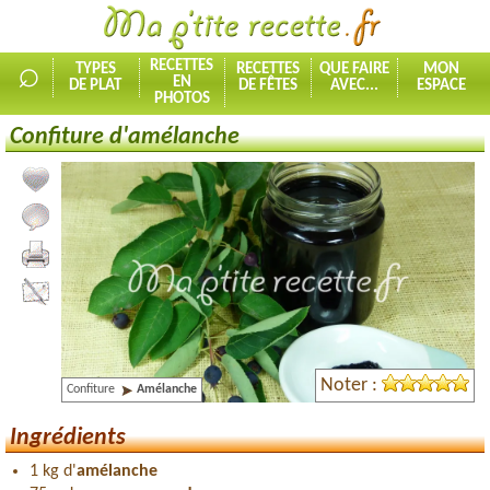
⌕
RECETTES
TYPES
RECETTES
QUE FAIRE
MON
EN
DE PLAT
DE FÊTES
AVEC...
ESPACE
PHOTOS
Confiture d'amélanche
Ajouter la recette à mes favorites
Commenter, noter la recette
Imprimer la recette
Partager cette recette
Noter :
Confiture
Amélanche
Ingrédients
1 kg d'
amélanche