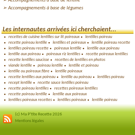
Accompagnements à base de lentille
Accompagnements à base de légumes
Les internautes arrivées ici cherchaient...
recettes de cuisine lentilles sur lit poireaux
lentilles poireau
recette poireau lentille
lentilles et poireaux
lentille poireau recette
lentilles poireau recette
poireaux lentille
lentille aux poireau
lentille aux poireau
poireaux riz lentilles
recette poireaux lentilles
recette lentilles saucisse
recettes de lentilles en photos
viande lentille
poireau lentille
lentille et poireau
lentille ou poireaux fibre
lentille poireaux
recette lentilles aux poireau
lentille au poireau
lentilles poireau
recept lentille
recette sauce lentilles poireau
recette poireau lentilles
recettes poireaux lentilles
recette poireau lentille
lentille aux poireaux
lentilles poireaux recettes
lentilles poireaux
lentille poireau
(c) Ma P'tite Recette 2026
Mentions légales