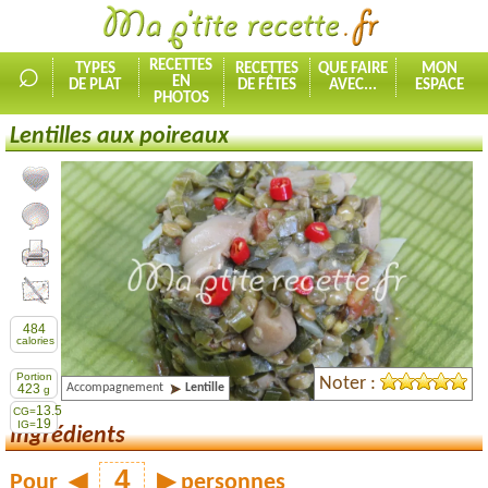
⌕
RECETTES
TYPES
RECETTES
QUE FAIRE
MON
EN
DE PLAT
DE FÊTES
AVEC...
ESPACE
PHOTOS
Lentilles aux poireaux
Ajouter la recette à mes favorites
Commenter, noter la recette
Imprimer la recette
Partager cette recette
484
calories
Portion
Noter :
Accompagnement
Lentille
423
g
13.5
CG=
19
IG=
Ingrédients
Pour
◀
▶
personnes