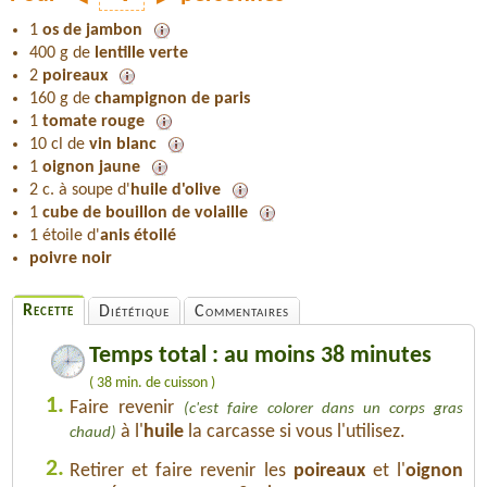
1
os de jambon
400 g de
lentille verte
2
poireaux
160 g de
champignon de paris
1
tomate rouge
10 cl de
vin blanc
1
oignon jaune
2 c. à soupe d'
huile d'olive
1
cube de bouillon de volaille
1 étoile d'
anis étoilé
poivre noir
Recette
Diététique
Commentaires
Temps total : au moins 38 minutes
( 38 min. de cuisson )
1.
Faire revenir
(c'est faire colorer dans un corps gras
à l'
huile
la carcasse si vous l'utilisez.
chaud)
2.
Retirer et faire revenir les
poireaux
et l'
oignon