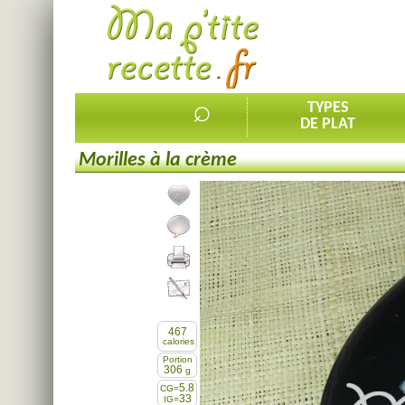
⌕
TYPES
DE PLAT
Morilles à la crème
Ajouter la recette à mes favorites
Commenter, noter la recette
Imprimer la recette
Partager cette recette
467
calories
Portion
306
g
5.8
CG=
33
IG=