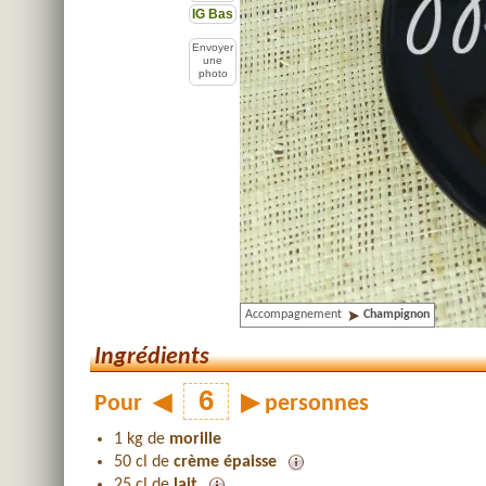
IG Bas
Envoyer
une
photo
Accompagnement
Champignon
Ingrédients
Pour
◀
▶
personnes
1 kg de
morille
50 cl de
crème épaisse
25 cl de
lait