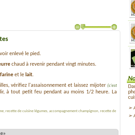
tes
oir enlevé le pied.
eurre
chaud à revenir pendant vingt minutes.
farine
et le
lait
.
No
les, vérifiez l'assaisonnement et laissez mijoter
(c'est
Dan
lir, à tout petit feu pendant au moins 1/2 heure. La
ph
cui
crème, recette de cuisine légumes, accompagnement champignon, recette de
me»