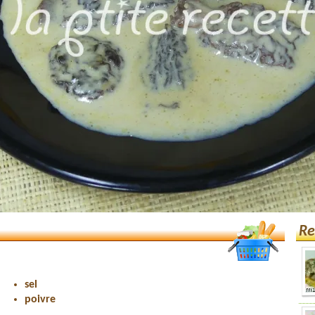
Re
sel
poivre