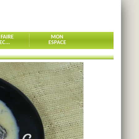
 FAIRE
MON
EC...
ESPACE