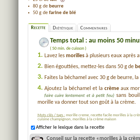
80 g de
beurre
50 g de
farine de blé
Recette
Diététique
Commentaires
Temps total : au moins 50 minu
( 50 min. de cuisson )
1.
Lavez les
morilles
à plusieurs eaux après av
2.
Bien égouttées, mettez-les dans 50 g de
b
3.
Faites la béchamel avec 30 g de beurre, la
4.
Ajoutez la béchamel et la
crème
aux moril
sans bouil
faire cuire lentement et à petit feu)
morille va donner tout son goût à la crème.
Mots clés / tags :
morille creme, recette facile morilles à la 
cuisine champignon, morilles à la crème maison
Afficher le lexique dans la recette
Conseil sur la recette «morilles à la crè