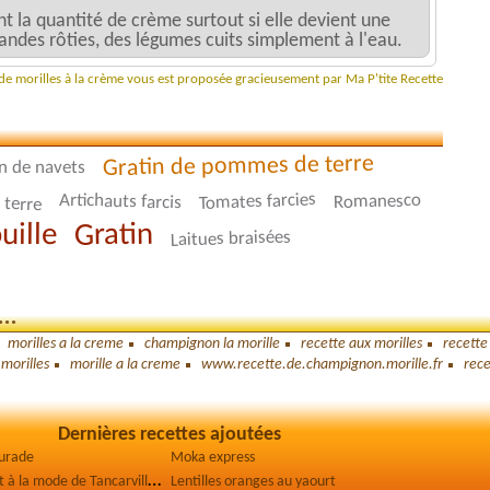
la quantité de crème surtout si elle devient une
andes rôties, des légumes cuits simplement à l'eau.
 de morilles à la crème vous est proposée gracieusement par Ma P'tite Recette
Gratin de pommes de terre
n de navets
 terre
Tomates farcies
Artichauts farcis
Romanesco
Gratin
uille
Laitues braisées
..
morilles a la creme
champignon la morille
recette aux morilles
recette
 morilles
morille a la creme
www.recette.de.champignon.morille.fr
rece
Dernières recettes ajoutées
aurade
Moka express
V
ol-au-vent à la mode de Tancarville
Lentilles oranges au yaourt