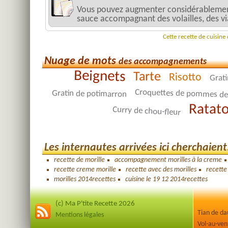
Vous pouvez augmenter considérablement 
sauce accompagnant des volailles, des vi
Cette recette de cuisine
Nuage de mots
des accompagnements
Beignets
Tarte
Risotto
Grati
Croquettes de pommes de
Gratin de potimarron
Ratato
Curry de chou-fleur
Les internautes arrivées ici cherchaient.
recette de morille
accompagnement morilles à la creme
recette creme morille
recette avec des morilles
recette
morilles 2014recettes
cuisine le 19 12 2014recettes
(c) Ma P'tite Recette 2026
Tian de d
Mentions légales