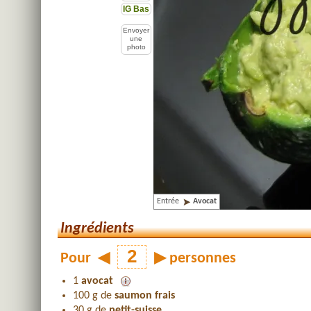
IG Bas
Envoyer
une
photo
Entrée
Avocat
Ingrédients
Pour
◀
▶
personnes
1
avocat
100 g de
saumon frais
30 g de
petit-suisse