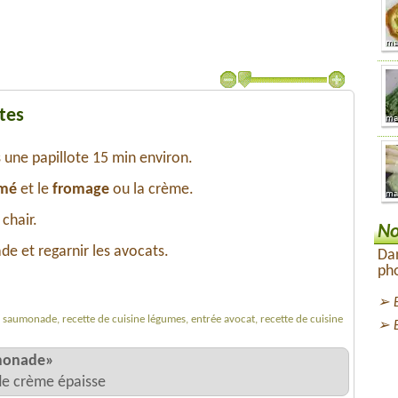
tes
s une papillote 15 min environ.
mé
et le
fromage
ou la crème.
 chair.
No
e et regarnir les avocats.
Dan
pho
a saumonade, recette de cuisine légumes, entrée avocat, recette de cuisine
umonade»
 de crème épaisse