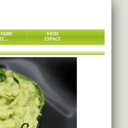
 FAIRE
MON
EC...
ESPACE