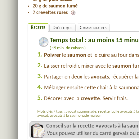
20 g de
saumon fumé
2
crevettes roses
Recette
Diététique
Commentaires
Temps total : au moins 15 minu
( 15 min. de cuisson )
1.
Poivrer
le
saumon
et le cuire au four dan
2.
Laisser refroidir, mixer avec le
saumon fu
3.
Partager en deux les
avocats
, récupérer la
4.
Mélanger ensuite cette chair à la saumonad
5.
Décorer avec la
crevette
. Servir frais.
Mots clés / tags :
avocat saumonade, recette facile avocats à l
avocat, avocats à la saumonade maison
Conseil sur la recette «avocats à la sa
Vous pouvez utiliser du carré gervais ou