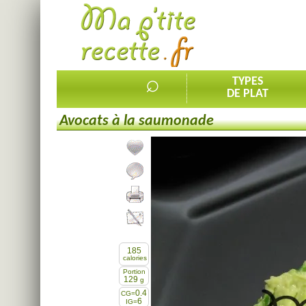
⌕
TYPES
DE PLAT
Avocats à la saumonade
Ajouter la recette à mes favorites
Commenter, noter la recette
Imprimer la recette
Partager cette recette
185
calories
Portion
129
g
0.4
CG=
6
IG=