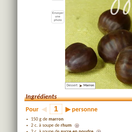
Envoyer
une
photo
Dessert
Marron
Ingrédients
Pour
◀
▶
personne
150 g de
marron
2 c. à soupe de
rhum
2 c. à soupe de
sucre en poudre