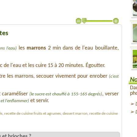
tes
les
marrons
2 min dans de l'eau bouillante,
ns l'eau)
 de l'eau et les cuire 15 à 20 minutes. Égoutter.
tre les marrons, secouer vivement pour enrober
(c'est
No
Dan
pho
t caraméliser
, verser
(le sucre est chauffé à 155-165 degrés)
et servir.
d et l'enflammer)
, recette de cuisine fruits et agrumes, dessert marron, recette de cuisine
 et brioches ?