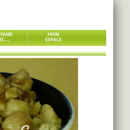
 FAIRE
MON
EC...
ESPACE