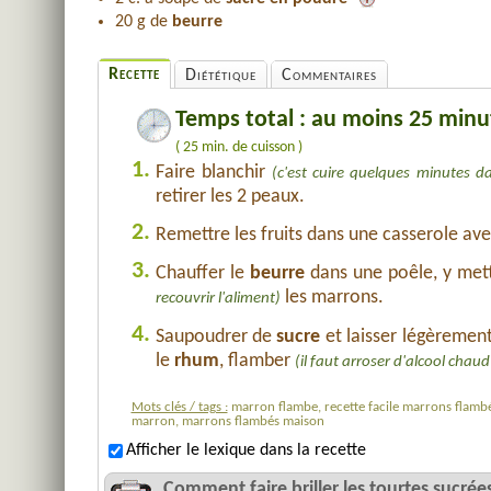
20 g de
beurre
Recette
Diététique
Commentaires
Temps total : au moins 25 minu
( 25 min. de cuisson )
1.
Faire blanchir
(c'est cuire quelques minutes da
retirer les 2 peaux.
2.
Remettre les fruits dans une casserole avec
3.
Chauffer le
beurre
dans une poêle, y met
les marrons.
recouvrir l'aliment)
4.
Saupoudrer de
sucre
et laisser légèremen
le
rhum
, flamber
(il faut arroser d'alcool chau
Mots clés / tags :
marron flambe, recette facile marrons flambés
marron, marrons flambés maison
Afficher le lexique dans la recette
Comment faire briller les tourtes sucrées