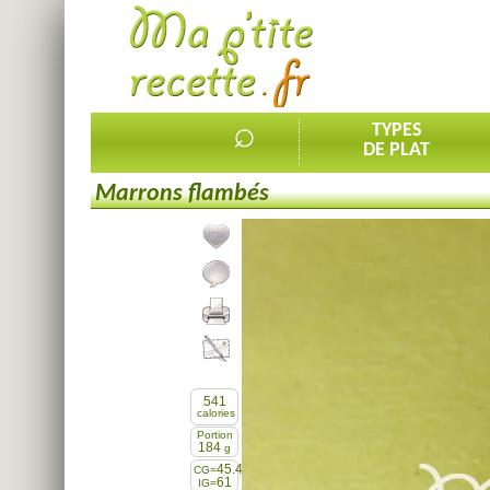
⌕
TYPES
DE PLAT
Marrons flambés
Ajouter la recette à mes favorites
Commenter, noter la recette
Imprimer la recette
Partager cette recette
541
calories
Portion
184
g
45.4
CG=
61
IG=