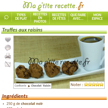
⌕
RECETTES
TYPES
RECETTES
QUE FAIRE
MON
EN
DE PLAT
DE FÊTES
AVEC...
ESPACE
PHOTOS
Truffes aux raisins
Ajouter la recette à mes favorites
Commenter, noter la recette
Imprimer la recette
Partager cette recette
Noter :
Confiserie
Chocolat
/
Raisin
Ingrédients
250 g de
chocolat noir