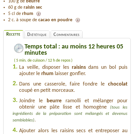
100 g de
beurre
60 g de
raisin sec
5 cl de
rhum
2 c. à soupe de
cacao en poudre
Recette
Diététique
Commentaires
Temps total : au moins 12 heures 05
minutes
( 5 min. de cuisson / 12 h de repos )
1.
La veille, disposer les
raisins
dans un bol puis
ajouter le
rhum
laisser gonfler.
2.
Dans une casserole, faire fondre le
chocolat
coupé en petit morceaux.
3.
Joindre le
beurre
ramolli et mélanger pour
obtenir une pâte lisse et homogène
(tous les
ingrédients de la préparation sont mélangés et devenus
.
semblables)
4.
Ajouter alors les raisins secs et entreposer au