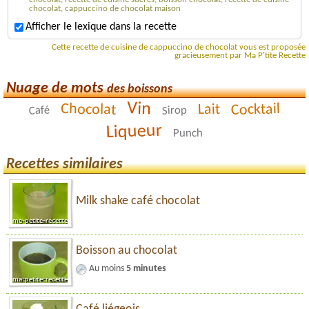
chocolat, cappuccino de chocolat maison
Afficher le lexique dans la recette
Cette recette de cuisine de cappuccino de chocolat vous est proposée
gracieusement par Ma P'tite Recette
Nuage de mots
des boissons
Vin
Cocktail
Chocolat
Lait
Café
Sirop
Liqueur
Punch
Recettes similaires
Milk shake café chocolat
Boisson au chocolat
Au moins
5 minutes