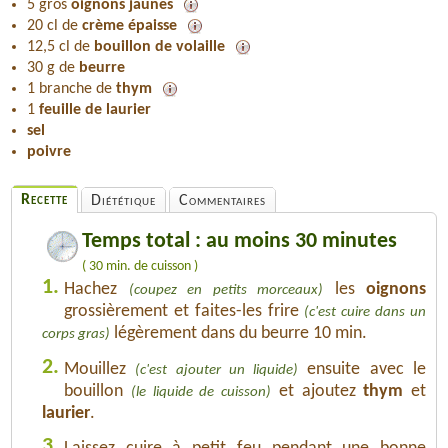
5 gros
oignons jaunes
20 cl de
crème épaisse
12,5 cl de
bouillon de volaille
30 g de
beurre
1 branche de
thym
1
feuille de laurier
sel
poivre
Recette
Diététique
Commentaires
Temps total : au moins 30 minutes
( 30 min. de cuisson )
1.
Hachez
les
oignons
(coupez en petits morceaux)
grossièrement et faites-les frire
(c'est cuire dans un
légèrement dans du beurre 10 min.
corps gras)
2.
Mouillez
ensuite avec le
(c'est ajouter un liquide)
bouillon
et ajoutez
thym
et
(le liquide de cuisson)
laurier
.
3.