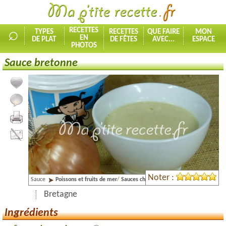
⌕
RECETTES
TYPES
RECETTES
QUE FAIRE
MON
EN
DE PLAT
DE FÊTES
AVEC...
ESPACE
PHOTOS
Sauce bretonne
Ajouter la recette à mes favorites
Commenter, noter la recette
Imprimer la recette
Partager cette recette
Noter :
Sauce
Poissons et fruits de mer
/
Sauces chaudes
Bretagne
Ingrédients