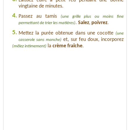
Laissez cuire à petit feu pendant une bonne
vingtaine de minutes.
4.
Passez au tamis
(une grille plus ou moins fine
.
Salez
,
poivrez
.
permettant de trier les matières)
5.
Mettez la purée obtenue dans une cocotte
(une
et, sur feu doux, incorporez
casserole sans manche)
la
crème fraîche
.
(mêlez intimement)