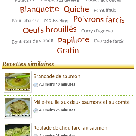
Paupiettes de veau
Poulet aux olives
Poulet frit
Blanquette
Quiche
Estouffade
Poivrons farcis
Mousseline
Bouillabaisse
Oeufs brouillés
Curry d'agneau
Papillote
Boulettes de viande
Daurade farcie
Gratin
Recettes similaires
Brandade de saumon
Au moins
40 minutes
Mille-feuille aux deux saumons et au comté
Au moins
25 minutes
Roulade de chou farci au saumon