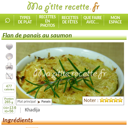
⌕
RECETTES
TYPES
RECETTES
QUE FAIRE
MON
EN
DE PLAT
DE FÊTES
AVEC...
ESPACE
PHOTOS
Flan de panais au saumon
Ajouter la recette à mes favorites
Commenter, noter la recette
Imprimer la recette
Partager cette recette
477
calories
Portion
Noter :
Plat principal
Panais
265
g
13.6
CG=
Khadija
56
IG=
Ingrédients