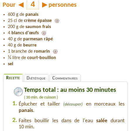
Pour
◀
▶
personnes
600 g de
panais
25 cl de
crème épaisse
200 g de
saumon frais
4
blancs d'œufs
40 g de
parmesan râpé
40 g de
beurre
1 branche de
romarin
¼
litre de
court-bouillon
sel
Recette
Diététique
Commentaires
Temps total : au moins 30 minutes
( 30 min. de cuisson )
1.
Éplucher et tailler
en morceaux les
(découper)
panais
.
2.
Faites bouillir les dans de l'eau
salée
durant
10 min.